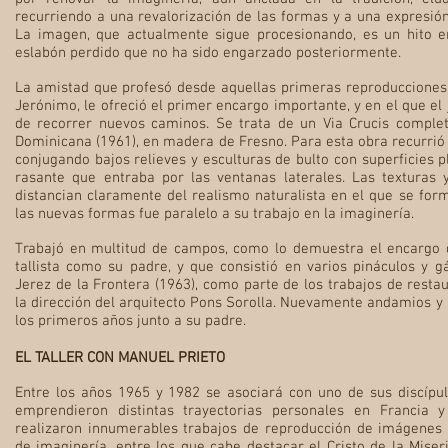
recurriendo a una revalorización de las formas y a una expresión
La imagen, que actualmente sigue procesionando, es un hito e
eslabón perdido que no ha sido engarzado posteriormente.
La amistad que profesó desde aquellas primeras reproducciones 
Jerónimo, le ofreció el primer encargo importante, y en el que e
de recorrer nuevos caminos. Se trata de un Via Crucis comple
Dominicana (1961), en madera de Fresno. Para esta obra recurri
conjugando bajos relieves y esculturas de bulto con superficies p
rasante que entraba por las ventanas laterales. Las texturas
distancian claramente del realismo naturalista en el que se fo
las nuevas formas fue paralelo a su trabajo en la imaginería.
Trabajó en multitud de campos, como lo demuestra el encargo 
tallista como su padre, y que consistió en varios pináculos y 
Jerez de la Frontera (1963), como parte de los trabajos de resta
la dirección del arquitecto Pons Sorolla. Nuevamente andamios y 
los primeros años junto a su padre.
EL TALLER CON MANUEL PRIETO
Entre los años 1965 y 1982 se asociará con uno de sus discípul
emprendieron distintas trayectorias personales en Francia
realizaron innumerables trabajos de reproducción de imágenes a
de imaginería, entre los que cabe destacar el Cristo de la Miser