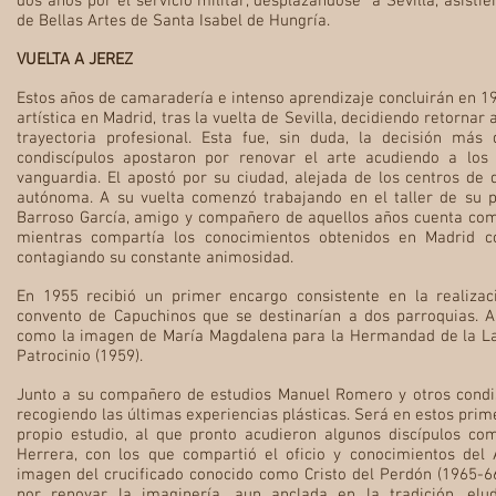
dos años por el servicio militar, desplazándose a Sevilla, asisti
de Bellas Artes de Santa Isabel de Hungría.
VUELTA A JEREZ
Estos años de camaradería e intenso aprendizaje concluirán en 19
artística en Madrid, tras la vuelta de Sevilla, decidiendo retornar
trayectoria profesional. Esta fue, sin duda, la decisión más
condiscípulos apostaron por renovar el arte acudiendo a los
vanguardia. El apostó por su ciudad, alejada de los centros de d
autónoma. A su vuelta comenzó trabajando en el taller de su 
Barroso García, amigo y compañero de aquellos años cuenta co
mientras compartía los conocimientos obtenidos en Madrid co
contagiando su constante animosidad.
En 1955 recibió un primer encargo consistente en la realizac
convento de Capuchinos que se destinarían a dos parroquias. A
como la imagen de María Magdalena para la Hermandad de la Lan
Patrocinio (1959).
Junto a su compañero de estudios Manuel Romero y otros condisc
recogiendo las últimas experiencias plásticas. Será en estos pri
propio estudio, al que pronto acudieron algunos discípulos co
Herrera, con los que compartió el oficio y conocimientos del
imagen del crucificado conocido como Cristo del Perdón (1965-6
por renovar la imaginería, aun anclada en la tradición, elu