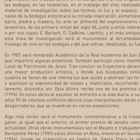
las bodegas, en las tonelerías, en el trasiego del vino, realiza
material de investigación sobre las formas, la luz y el espacio.
naves de la bodegas encontrará su mirada inspiración, alimentand
barro, piedra y madera. Su arte se alimentó del expresionismo 
levantinos, de los primera mitad del siglo XX, junto a otros ref
o por sus viajes: E. Barlach, O. Zadkine, Lipchitz, y el más anti
esta línea de investigación será el monumento al Arrumbador
trasiego de vino en las bodegas y del que extrae, idealizado, su fue
En 1987 será nombrado Académico de la Real Academia de San Dioni
que impartirá algunas ponencias. También participó como miembr
Local de Patrimonio de Jerez. Tras concluir su trayectoria docen
una mayor producción artística, y donde sus búsquedas con
cuadros se llenan de una intensa luz que ayuda a abstraer las fo
y acentúan la expresividad de masas y materiales, recurriend
lamento, discordia, etc. Esta última recibe uno de los premios d
(1994). En estas obras el escultor se enfrenta a la vida diaria, a s
años 90 de intensos conflictos bélicos cuya interpretación darán
desgarradoras, que se muestran en varias exposiciones.
Algo más tardío será el monumento conmemorativo a la traída 
ganar, al igual que el anterior, el primer premio de sendos conc
actualidad. Otras obras monumentales son el Mayeto o trabajador
Bartolomé Pérez (1990) estas últimas en Rota, mientras en Sevil
(1994), donde se materializa en piedra de Sierra Elvira la in