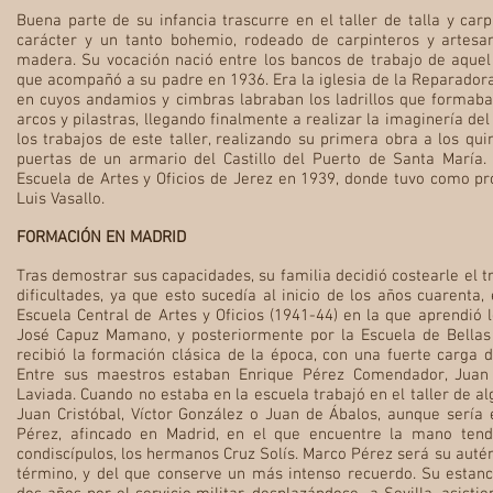
Buena parte de su infancia trascurre en el taller de talla y car
carácter y un tanto bohemio, rodeado de carpinteros y artesa
madera. Su vocación nació entre los bancos de trabajo de aquel 
que acompañó a su padre en 1936. Era la iglesia de la Reparadora d
en cuyos andamios y cimbras labraban los ladrillos que formaba
arcos y pilastras, llegando finalmente a realizar la imaginería de
los trabajos de este taller, realizando su primera obra a los qui
puertas de un armario del Castillo del Puerto de Santa María.
Escuela de Artes y Oficios de Jerez en 1939, donde tuvo como pro
Luis Vasallo.
FORMACIÓN EN MADRID
Tras demostrar sus capacidades, su familia decidió costearle el tr
dificultades, ya que esto sucedía al inicio de los años cuarenta
Escuela Central de Artes y Oficios (1941-44) en la que aprendió
José Capuz Mamano, y posteriormente por la Escuela de Bellas
recibió la formación clásica de la época, con una fuerte carga
Entre sus maestros estaban Enrique Pérez Comendador, Juan 
Laviada. Cuando no estaba en la escuela trabajó en el taller de a
Juan Cristóbal, Víctor González o Juan de Ábalos, aunque sería 
Pérez, afincado en Madrid, en el que encuentre la mano ten
condiscípulos, los hermanos Cruz Solís. Marco Pérez será su auté
término, y del que conserve un más intenso recuerdo. Su estanc