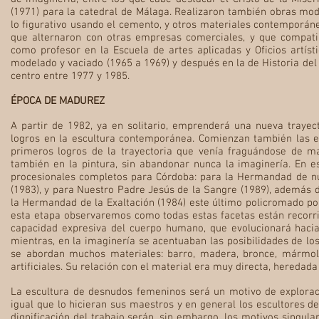
(1971) para la catedral de Málaga. Realizaron también obras mod
lo figurativo usando el cemento, y otros materiales contemporáneo
que alternaron con otras empresas comerciales, y que compatib
como profesor en la Escuela de artes aplicadas y Oficios artísti
modelado y vaciado (1965 a 1969) y después en la de Historia del 
centro entre 1977 y 1985.
ÉPOCA DE MADUREZ
A partir de 1982, ya en solitario, emprenderá una nueva traye
logros en la escultura contemporánea. Comienzan también las ex
primeros logros de la trayectoria que venía fraguándose de m
también en la pintura, sin abandonar nunca la imaginería. En e
procesionales completos para Córdoba: para la Hermandad de n
(1983), y para Nuestro Padre Jesús de la Sangre (1989), además d
la Hermandad de la Exaltación (1984) este último policromado po
esta etapa observaremos como todas estas facetas están recorri
capacidad expresiva del cuerpo humano, que evolucionará hacia 
mientras, en la imaginería se acentuaban las posibilidades de los
se abordan muchos materiales: barro, madera, bronce, mármol
artificiales. Su relación con el material era muy directa, heredada
La escultura de desnudos femeninos será un motivo de exploraci
igual que lo hicieran sus maestros y en general los escultores de
dignificación del trabajo serán, sin embargo, los motivos singula