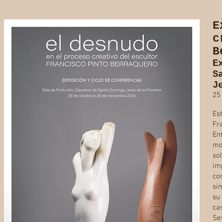
E
c
B
E
S
J
25
Es
Fr
En
mo
so
im
co
si
s
ca
Se