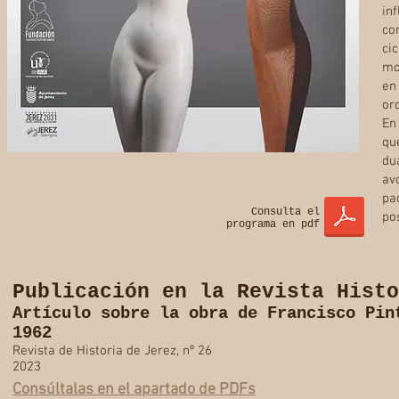
in
co
ci
mo
en
or
En
qu
du
av
pa
Consulta el
po
programa en pdf
Publicación en la Revista Histo
Artículo sobre la obra de Francisco Pin
1962
Revista de Historia de Jerez, nº 26
2023
Consúltalas en el apartado de PDFs